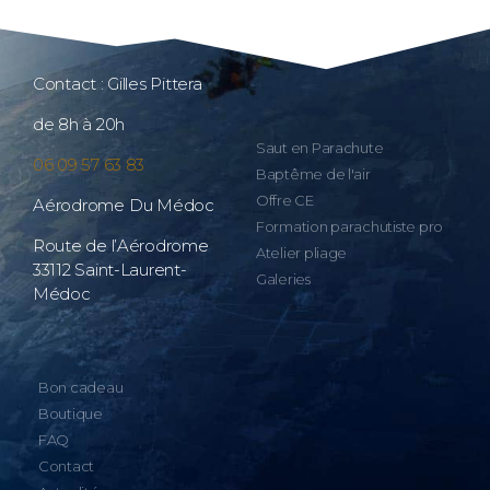
Contact : Gilles Pittera
de 8h à 20h
Saut en Parachute
06 09 57 63 83
Baptême de l'air
Offre CE
Aérodrome Du Médoc
Formation parachutiste pro
Route de l’Aérodrome
Atelier pliage
33112 Saint-Laurent-
Galeries
Médoc
Bon cadeau
Boutique
FAQ
Contact