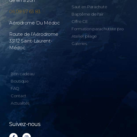
de 8h à 20h
Saut en Parachute
06 09 57 63 83
Baptême de l'air
Offre CE
Aérodrome Du Médoc
Formation parachutiste pro
Route de l’Aérodrome
Atelier pliage
33112 Saint-Laurent-
Galeries
Médoc
Bon cadeau
Boutique
FAQ
Contact
Actualités
Suivez-nous