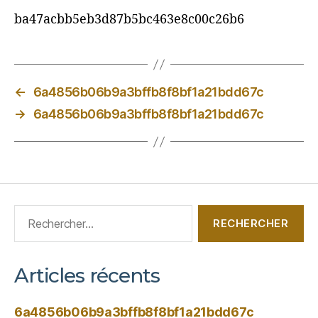
ba47acbb5eb3d87b5bc463e8c00c26b6
←
6a4856b06b9a3bffb8f8bf1a21bdd67c
→
6a4856b06b9a3bffb8f8bf1a21bdd67c
Articles récents
6a4856b06b9a3bffb8f8bf1a21bdd67c