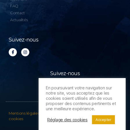
FAQ
Contact
Actualités
Suivez-nous
Suivez-nous
En poursuivant votre navigation sur
notre site, vous acceptez que les
cookies soient utilisés afin de vous
proposer des contenus pertinents et
une meilleure expérience.
Mentions légales
•
Politique de confidentialité
•
Politique de
cookies
Réglage des cookies
Accepter