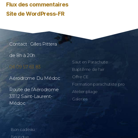
Flux des commentaires
Site de WordPress-FR
Contact : Gilles Pittera
de 8h à 20h
Saut en Parachute
06 09 57 63 83
Baptême de l'air
Offre CE
Aérodrome Du Médoc
Formation parachutiste pro
Route de l’Aérodrome
Atelier pliage
33112 Saint-Laurent-
Galeries
Médoc
Bon cadeau
Boutique